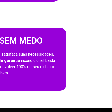
 SEM MEDO
 satisfaça suas necessidades,
de garantia
incondicional, basta
 devolver 100% do seu dinheiro
avra.