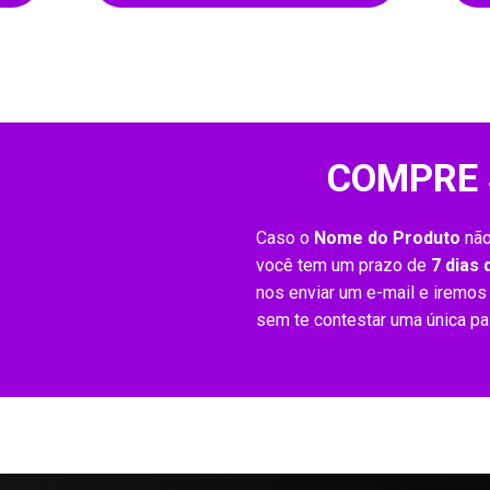
COMPRE
Caso o
Nome do Produto
não
você tem um prazo de
7 dias 
nos enviar um e-mail e iremos
sem te contestar uma única pal